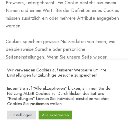
Browsers, untergebracht. Ein Cookie besteht aus einem
Namen und einem Wert. Bei der Definition eines Cookies
müssen zusätzlich ein oder mehrere Attribute angegeben
werden.
Cookies speichern gewisse Nutzerdaten von Ihnen, wie
beispielsweise Sprache oder persönliche
Seiteneinstellungen. Wenn Sie unsere Seite wieder
aufrufen, übermittelt Ihr Browser die „userbezogenen“
Wir verwenden Cookies auf unserer Webseite um Ihre
Informationen an unsere Seite zurück. Dank der Cookies
Einstellungen für zukünftige Besuche zu speichern.
weiß unsere Website, wer Sie sind und bietet Ihnen die
Einstellung, die Sie gewohnt sind. In einigen Browsern hat
Indem Sie auf "Alle akzeptieren" klicken, stimmen Sie der
Nutzung ALLER Cookies zu. Durch klicken des Buttons
jedes Cookie eine eigene Datei, in anderen wie
"Einstellungen" können Sie individuell einstellen welchen
beispielsweise Firefox sind alle Cookies in einer einzigen
Cookies Sie zustimmen wollen.
Datei gespeichert.
Einstellungen
Alle akzeptieren
Die folgende Grafik zeigt eine mögliche Interaktion