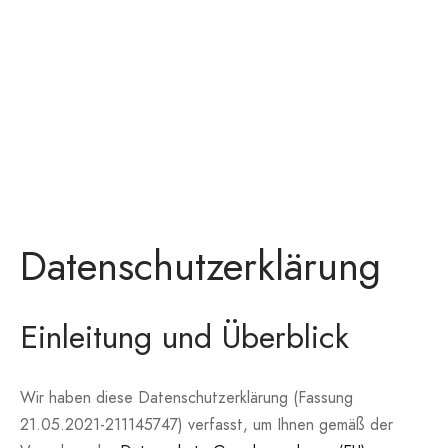
onen
A
ers Golf Club
friends
S
Datenschutzerklärung
Einleitung und Überblick
Wir haben diese Datenschutzerklärung (Fassung
21.05.2021-211145747) verfasst, um Ihnen gemäß der