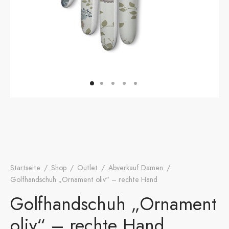
onen
A
ers Golf Club
friends
S
Startseite
/
Shop
/
Outlet
/
Abverkauf Damen
/
Golfhandschuh „Ornament oliv“ – rechte Hand
Golfhandschuh „Ornament
oliv“ – rechte Hand