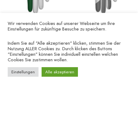
Wir verwenden Cookies auf unserer Webseite um Ihre
Einstellungen für zukünftige Besuche zu speichern.
Golfhandschuh „Finger
Golfhandschuh „Kreuz
grün“ – linke Hand
grau“ – linke Hand
Indem Sie auf "Alle akzeptieren" klicken, stimmen Sie der
Nutzung ALLER Cookies zu. Durch klicken des Buttons
€
12.00
€
12.00
"Einstellungen" können Sie individuell einstellen welchen
Cookies Sie zustimmen wollen.
Einstellungen
Alle akzeptieren
UNTERNEHMEN
HILFE