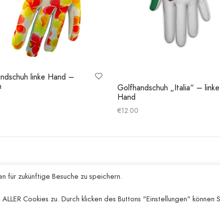
ndschuh linke Hand –
n
Golfhandschuh „Italia“ – linke
Hand
€
12.00
rung wählen
Ausführung wählen
HILFE
n für zukünftige Besuche zu speichern.
Datenschutzrichtlinie
 ALLER Cookies zu. Durch klicken des Buttons "Einstellungen" können S
AGBs