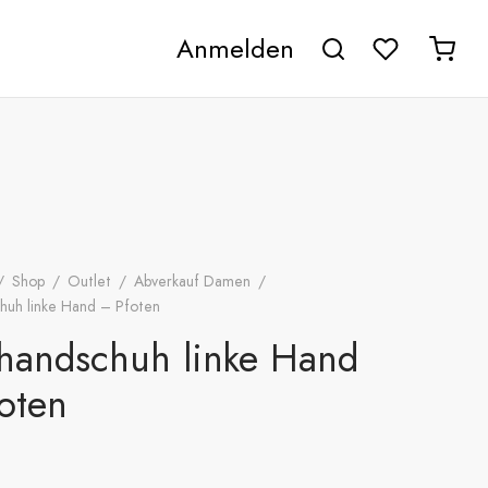
Anmelden
/
Shop
/
Outlet
/
Abverkauf Damen
/
huh linke Hand – Pfoten
handschuh linke Hand
oten