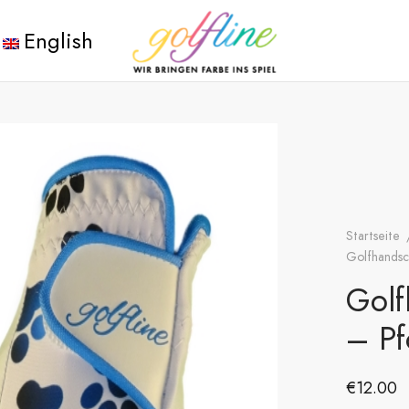
English
Startseite
Golfhandsc
Golf
– Pf
€
12.00