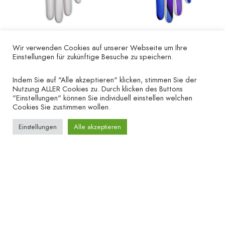
Wir verwenden Cookies auf unserer Webseite um Ihre
Einstellungen für zukünftige Besuche zu speichern.
Golfhandschuh „Lady“
Golfhandschuh „blue
– linke Hand
Lady“ – linke Hand
Indem Sie auf "Alle akzeptieren" klicken, stimmen Sie der
€
19.90
€
19.90
Nutzung ALLER Cookies zu. Durch klicken des Buttons
"Einstellungen" können Sie individuell einstellen welchen
Cookies Sie zustimmen wollen.
Einstellungen
Alle akzeptieren
UNTERNEHMEN
HILFE