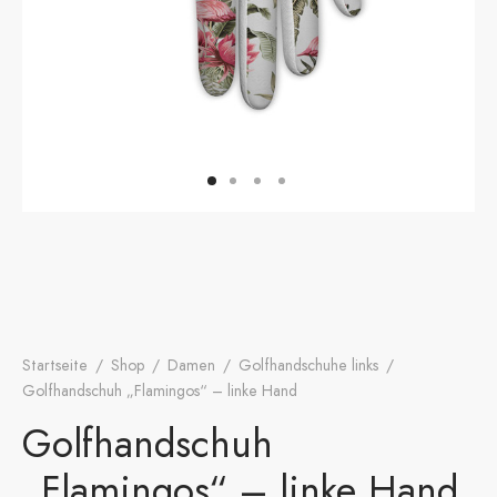
onen
A
ers Golf Club
friends
S
Startseite
/
Shop
/
Damen
/
Golfhandschuhe links
/
Golfhandschuh „Flamingos“ – linke Hand
Golfhandschuh
„Flamingos“ – linke Hand