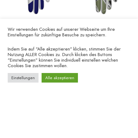
Wir verwenden Cookies auf unserer Webseite um Ihre
Einstellungen für zukünftige Besuche zu speichern.
Cross blue/white
Golfhandschuh
„Graphic grün“ – linke
€
12.00
Hand
Indem Sie auf "Alle akzeptieren" klicken, stimmen Sie der
Nutzung ALLER Cookies zu. Durch klicken des Buttons
€
19.90
"Einstellungen" können Sie individuell einstellen welchen
Cookies Sie zustimmen wollen.
Einstellungen
Alle akzeptieren
UNTERNEHMEN
HILFE