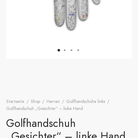
onen
A
ers Golf Club
friends
S
Startseite
/
Shop
/
Herren
/
Golfhandschuhe links
/
Golfhandschuh „Gesichter“ – linke Hand
Golfhandschuh
„Gesichter“ – linke Hand