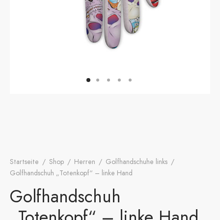
onen
A
ers Golf Club
friends
S
Startseite
/
Shop
/
Herren
/
Golfhandschuhe links
/
Golfhandschuh „Totenkopf“ – linke Hand
Golfhandschuh
„Totenkopf“ – linke Hand