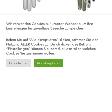
Wir verwenden Cookies auf unserer Webseite um Ihre
Einstellungen für zukünftige Besuche zu speichern.
Golfhandschuh „Lack“
Golfhandschuh
– linke Hand
„Graphic grün“ – linke
Hand
Indem Sie auf "Alle akzeptieren" klicken, stimmen Sie der
€
19.90
Nutzung ALLER Cookies zu. Durch klicken des Buttons
€
19.90
"Einstellungen" können Sie individuell einstellen welchen
Cookies Sie zustimmen wollen.
Einstellungen
Alle akzeptieren
UNTERNEHMEN
HILFE