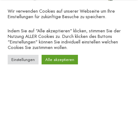
Wir verwenden Cookies auf unserer Webseite um Ihre
Golf – right
Einstellungen für zukünftige Besuche zu speichern.
Golfballs – right
–
€
12.00
€
19.90
€
19.90
Indem Sie auf "Alle akzeptieren" klicken, stimmen Sie der
Nutzung ALLER Cookies zu. Durch klicken des Buttons
"Einstellungen" können Sie individuell einstellen welchen
Cookies Sie zustimmen wollen.
Einstellungen
Alle akzeptieren
UNTERNEHMEN
HILFE