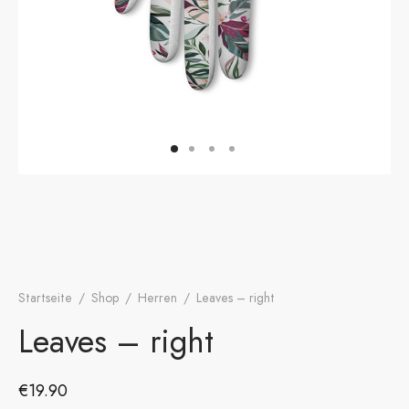
onen
A
ers Golf Club
friends
S
Startseite
/
Shop
/
Herren
/
Leaves – right
Leaves – right
€
19.90