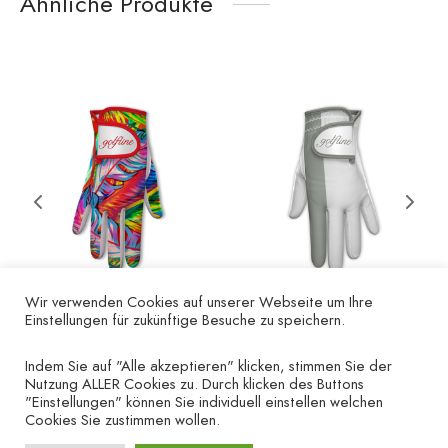
Ähnliche Produkte
Wir verwenden Cookies auf unserer Webseite um Ihre
Einstellungen für zukünftige Besuche zu speichern.
Marabu – right
Golfhandschuh „Finger
grau“ – linke Hand
Indem Sie auf "Alle akzeptieren" klicken, stimmen Sie der
€
19.90
Nutzung ALLER Cookies zu. Durch klicken des Buttons
€
19.90
"Einstellungen" können Sie individuell einstellen welchen
Cookies Sie zustimmen wollen.