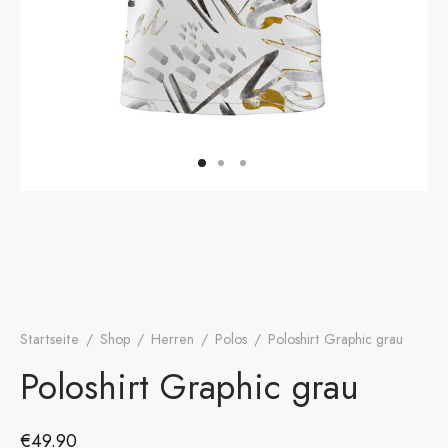
onen
A
ers Golf Club
friends
S
Startseite
/
Shop
/
Herren
/
Polos
/
Poloshirt Graphic grau
Poloshirt Graphic grau
€
49.90