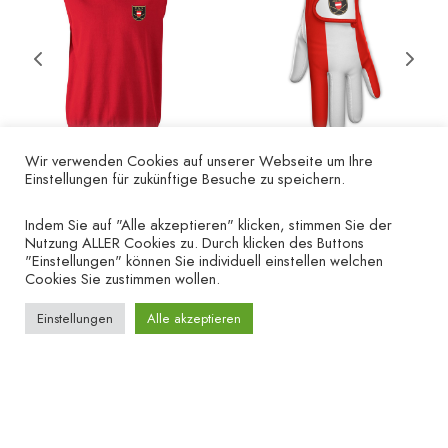
Wir verwenden Cookies auf unserer Webseite um Ihre
Einstellungen für zukünftige Besuche zu speichern.
Pullunder ÖGS –
Herren-Golfhandschuh
Herren
ÖGS – linke Hand
Indem Sie auf "Alle akzeptieren" klicken, stimmen Sie der
Nutzung ALLER Cookies zu. Durch klicken des Buttons
€
52.00
€
19.90
"Einstellungen" können Sie individuell einstellen welchen
Cookies Sie zustimmen wollen.
Einstellungen
Alle akzeptieren
UNTERNEHMEN