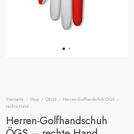
onen
A
ers Golf Club
friends
S
Startseite
/
Shop
/
OEGS
/
Herren-Golfhandschuh ÖGS –
rechte Hand
Herren-Golfhandschuh
ÖGS – rechte Hand