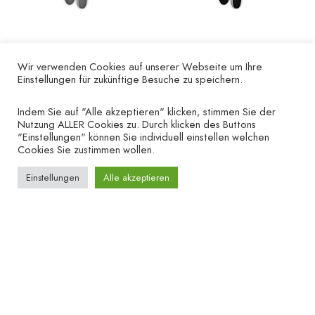
Golfhandschuh „Kreuz
Golfhandschuh „Kreuz
Wir verwenden Cookies auf unserer Webseite um Ihre
grau“ – linke Hand
schwarz“ – linke Hand
Einstellungen für zukünftige Besuche zu speichern.
€
12.00
€
12.00
Indem Sie auf "Alle akzeptieren" klicken, stimmen Sie der
Nutzung ALLER Cookies zu. Durch klicken des Buttons
"Einstellungen" können Sie individuell einstellen welchen
Cookies Sie zustimmen wollen.
Einstellungen
Alle akzeptieren
UNTERNEHMEN
HILFE