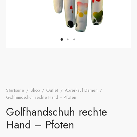
onen
A
ers Golf Club
friends
S
Startseite
/
Shop
/
Outlet
/
Abverkauf Damen
/
Golfhandschuh rechte Hand – Pfoten
Golfhandschuh rechte
Hand – Pfoten