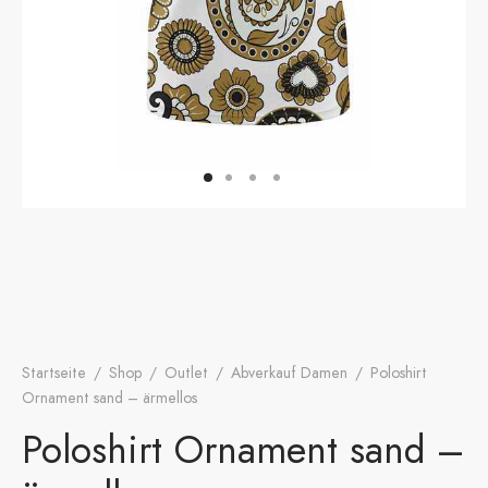
onen
A
ers Golf Club
friends
S
Startseite
/
Shop
/
Outlet
/
Abverkauf Damen
/
Poloshirt
Ornament sand – ärmellos
Poloshirt Ornament sand –