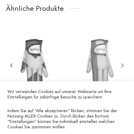
Ähnliche Produkte
Wir verwenden Cookies auf unserer Webseite um Ihre
Einstellungen für zukünftige Besuche zu speichern.
Cross grey/white
Golfhandschuh „Finger
Indem Sie auf "Alle akzeptieren" klicken, stimmen Sie der
grau“ – linke Hand
Nutzung ALLER Cookies zu. Durch klicken des Buttons
–
€
12.00
€
19.90
"Einstellungen" können Sie individuell einstellen welchen
€
19.90
Cookies Sie zustimmen wollen.