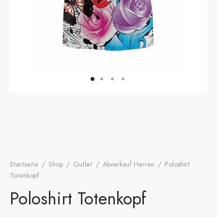
onen
A
ers Golf Club
friends
S
Startseite
/
Shop
/
Outlet
/
Abverkauf Herren
/
Poloshirt
Totenkopf
Poloshirt Totenkopf