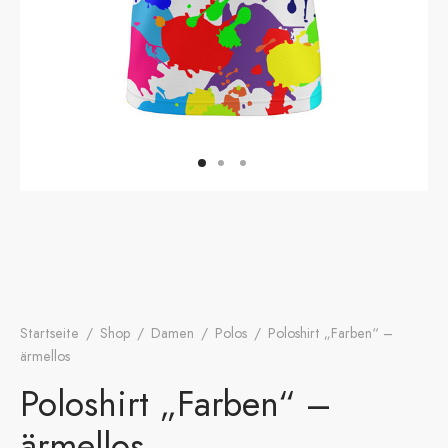
onen
A
ers Golf Club
friends
S
Startseite
/
Shop
/
Damen
/
Polos
/
Poloshirt „Farben“ –
ärmellos
Poloshirt „Farben“ –
ärmellos