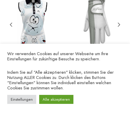
Wir verwenden Cookies auf unserer Webseite um Ihre
Einstellungen für zukünftige Besuche zu speichern.
Poloshirt Golfbälle –
Golfhandschuh „Finger
Indem Sie auf "Alle akzeptieren" klicken, stimmen Sie der
ärmellos
grau“ – linke Hand
Nutzung ALLER Cookies zu. Durch klicken des Buttons
€
49.90
€
19.90
"Einstellungen" können Sie individuell einstellen welchen
Cookies Sie zustimmen wollen.
Einstellungen
Alle akzeptieren
UNTERNEHMEN