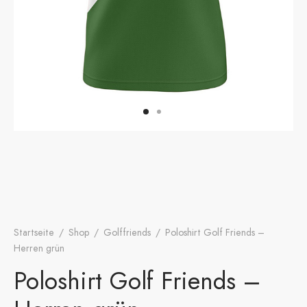
onen
A
ers Golf Club
friends
S
Startseite
/
Shop
/
Golffriends
/
Poloshirt Golf Friends –
Herren grün
Poloshirt Golf Friends –