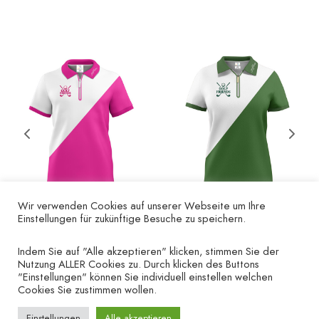
Wir verwenden Cookies auf unserer Webseite um Ihre
Einstellungen für zukünftige Besuche zu speichern.
Poloshirt Golf Friends
Poloshirt Golf Friends
– Herren pink
– Damen Kurzarm grün
Indem Sie auf "Alle akzeptieren" klicken, stimmen Sie der
Nutzung ALLER Cookies zu. Durch klicken des Buttons
€
35.00
€
35.00
"Einstellungen" können Sie individuell einstellen welchen
Cookies Sie zustimmen wollen.
Einstellungen
Alle akzeptieren