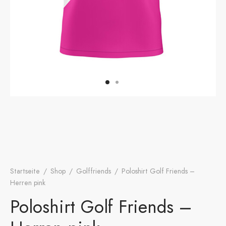
onen
A
ers Golf Club
friends
S
Startseite
/
Shop
/
Golffriends
/
Poloshirt Golf Friends –
Herren pink
Poloshirt Golf Friends –