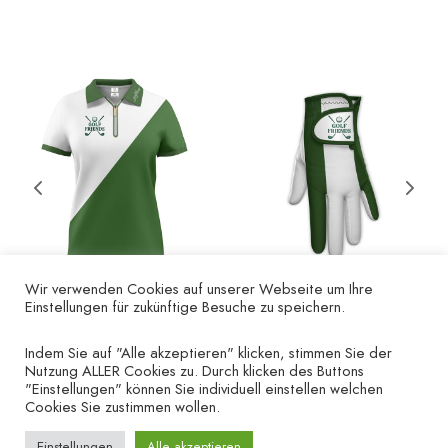
Wir verwenden Cookies auf unserer Webseite um Ihre
Einstellungen für zukünftige Besuche zu speichern.
Poloshirt Golf Friends
Damen-Golfhandschuh
– Damen Kurzarm grün
Golf Friends – linke
Indem Sie auf "Alle akzeptieren" klicken, stimmen Sie der
Hand grün
Nutzung ALLER Cookies zu. Durch klicken des Buttons
€
35.00
"Einstellungen" können Sie individuell einstellen welchen
€
15.00
Cookies Sie zustimmen wollen.
Einstellungen
Alle akzeptieren