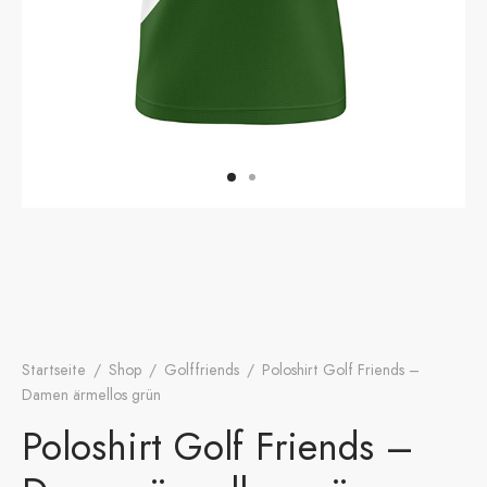
onen
A
ers Golf Club
friends
S
Startseite
/
Shop
/
Golffriends
/
Poloshirt Golf Friends –
Damen ärmellos grün
Poloshirt Golf Friends –