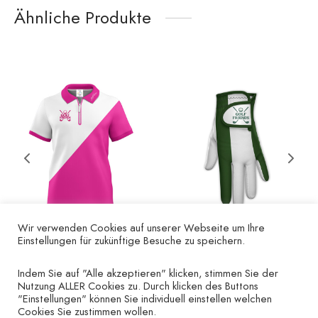
Ähnliche Produkte
Wir verwenden Cookies auf unserer Webseite um Ihre
Einstellungen für zukünftige Besuche zu speichern.
Poloshirt Golf Friends
Herren-Golfhandschuh
– Herren pink
Golf Friends – linke
Indem Sie auf "Alle akzeptieren" klicken, stimmen Sie der
Hand grün
Nutzung ALLER Cookies zu. Durch klicken des Buttons
€
35.00
"Einstellungen" können Sie individuell einstellen welchen
€
15.00
Cookies Sie zustimmen wollen.