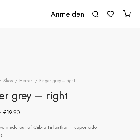
Anmelden
/
Shop
/
Herren
/
Finger grey – right
er grey – right
–
€
19.90
ove made out of Cabretta-leather – upper side
ra