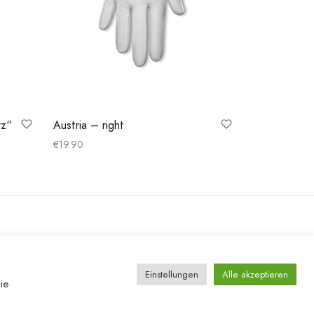
rz“
Austria – right
€
19.90
Ausführung wählen
Einstellungen
Alle akzeptieren
ie