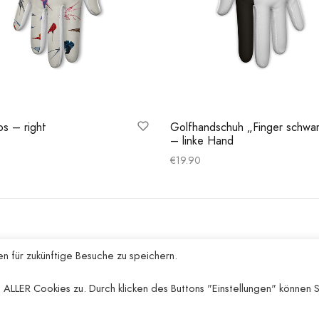
os – right
Golfhandschuh „Finger schwa
– linke Hand
€
19.90
rung wählen
Ausführung wählen
HILFE
n für zukünftige Besuche zu speichern.
Datenschutzrichtlinie
 ALLER Cookies zu. Durch klicken des Buttons "Einstellungen" können S
AGBs