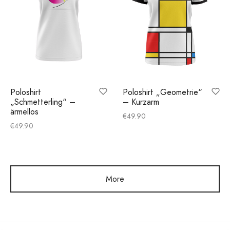
Poloshirt
Poloshirt „Geometrie“
„Schmetterling“ –
– Kurzarm
ärmellos
€
49.90
€
49.90
More