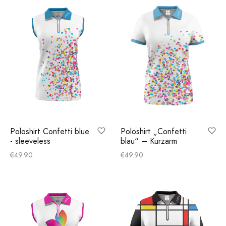
Poloshirt Confetti blue
Poloshirt „Confetti
- sleeveless
blau“ – Kurzarm
€
49.90
€
49.90