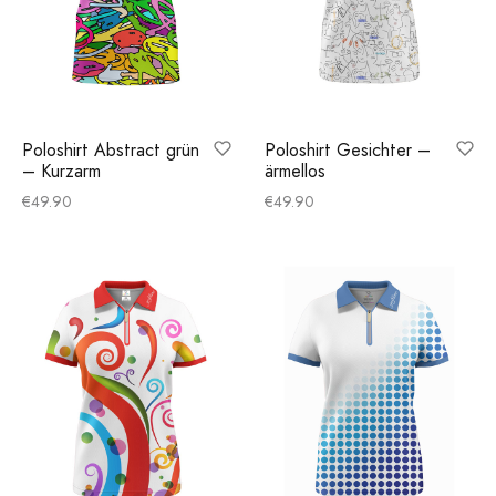
otion
A
Poloshirt Abstract grün
Poloshirt Gesichter –
ers Golf Club
– Kurzarm
ärmellos
€
49.90
€
49.90
friends
S